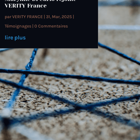
VERITY France
par
VERITY FRANCE
|
31, Mar, 2025
|
Témoignages
| 0 Commentaires
lire plus