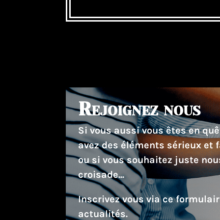
Rejoignez nous
Si vous aussi vous êtes en quêt
avez des éléments sérieux et f
ou si vous souhaitez juste nou
croisade...
Inscrivez vous via ce formulai
actualités.